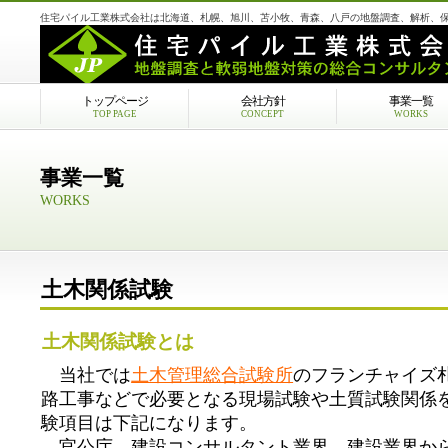
住宅パイル工業株式会社は北海道、札幌、旭川、苫小牧、青森、八戸の地盤調査、解析、
トップページ
会社方針
事業一覧
TOP PAGE
CONCEPT
WORKS
お問い合わせ
CONTACT US
事業一覧
WORKS
土木関係試験
土木関係試験とは
当社では
土木管理総合試験所
のフランチャイズ
路工事などで必要となる現場試験や土質試験関係
験項目は下記になります。
官公庁、建設コンサルタント業界、建設業界か