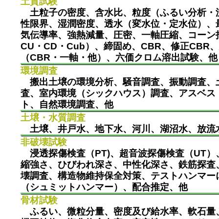
土質試験
土粒子の密度、含水比、粒度（ふるい分析・
性限界、湿潤密度、透水（変水位・定水位）、
気伝導率、強熱減量、圧密、一軸圧縮、コーン
CU・CD・Cub）、締固め、CBR、修正CBR
（CBR・一軸・他）、六価クロム溶出試験、他
環境調査
搬出土壌の環境分析、騒音調査、振動調査、
査、室内環境（シックハウス）調査、アスベス
ト、自然環境調査、他
土壌・水質調査
土壌、井戸水、地下水、河川、湖沼水、放流
非破壊試験
浸透探傷検査（PT)、超音波探傷検査（UT）
縮強さ、ひびわれ深さ、中性化深さ、鉄筋探査
壊調査、構造物維持保全対策、テストハンマー
（シュミットハンマー）、配合推定、他
骨材試験
ふるい、微粒分量、密度及び給水率、軟石量